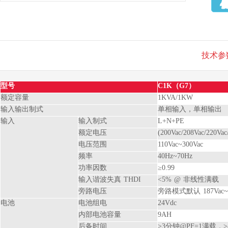
技术参
型号
C1K（G7）
额定容量
1KVA/1KW
输入输出制式
单相输入，单相输出
输入
输入制式
L+N+PE
额定电压
(200Vac/208Vac/220V
电压范围
110Vac~300Vac
频率
40Hz~70Hz
功率因数
≥0.99
输入谐波失真 THDI
<5% @ 非线性满载
旁路电压
旁路模式默认 187Vac~2
电池
电池组电
24Vdc
内部电池容量
9AH
后备时间
>3分钟@PF=1满载，>