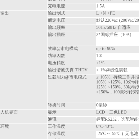
充电电流
1.5A
输出
输出制式
L +N +PE
额定电压
默认220Vac (200Vac/2
输出频率
50Hz/60Hz 自适应
输出插座
2*国标插座（10A)
效率@市电模式
up to 90%
功率因数
1②
电压精度
±1%
输出谐波失真 THDV
< 1%@线性满载
过载能力@市电模式
≤ 105%, 持续工作并
105% ~125%, 10
125% ~150%, 30
>150% , 100毫秒
转换时间
0毫秒
人机界面
显示
LCD，三色LED
通讯
标配RS232，选配智能
环境
工作温度
0°C-40°C
存储温度
-25℃～ 55℃ ( 无电