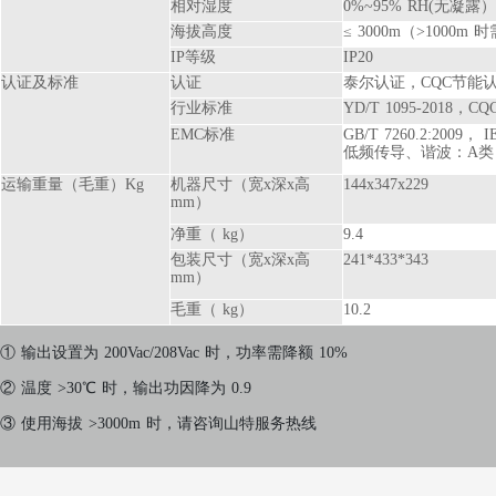
相对湿度
0%~95% RH(无凝露）
海拔高度
≤ 3000m（>1000
IP等级
IP20
认证及标准
认证
泰尔认证，CQC节能
行业标准
YD/T 1095-2018，CQC
EMC标准
GB/T 7260.2:2009， IE
低频传导、谐波：A类；
运输重量（毛重）Kg
机器尺寸（宽x深x高
144x347x229
mm）
净重（ kg）
9.4
包装尺寸（宽x深x高
241*433*343
mm）
毛重（ kg）
10.2
① 输出设置为 200Vac/208Vac 时，功率需降额 10%
② 温度 >30℃ 时，输出功因降为 0.9
③ 使用海拔 >3000m 时，请咨询山特服务热线